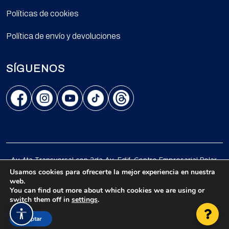
Políticas de cookies
Política de envío y devoluciones
SÍGUENOS
Av. 4ta Transversal con 2da Av., Edif. Centro Empresarial Polar,
Piso 1, Los Cortijos, Caracas.
Usamos cookies para ofrecerte la mejor experiencia en nuestra
web.
© 2026 Todos los derechos reservados.
You can find out more about which cookies we are using or
switch them off in
settings
.
Accesibilidad
Aceptar